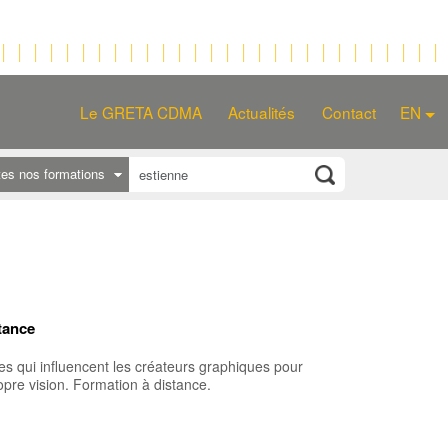
Le GRETA CDMA
Actualités
Contact
EN
tes nos formations
tance
es qui influencent les créateurs graphiques pour
ropre vision. Formation à distance.