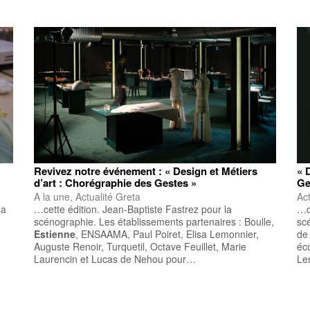
Revivez notre événement : « Design et Métiers
« 
d’art : Chorégraphie des Gestes »
Ge
A la une, Actualité Greta
Act
la
…cette édition. Jean-Baptiste Fastrez pour la
…d
scénographie. Les établissements partenaires : Boulle,
sc
Estienne
, ENSAAMA, Paul Poiret, Elisa Lemonnier,
de 
Auguste Renoir, Turquetil, Octave Feuillet, Marie
éco
Laurencin et Lucas de Nehou pour…
Le